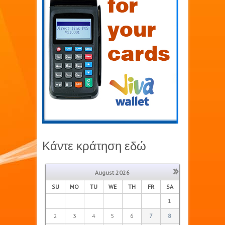
Κάντε κράτηση εδώ
»
August
2026
SU
MO
TU
WE
TH
FR
SA
1
2
3
4
5
6
7
8